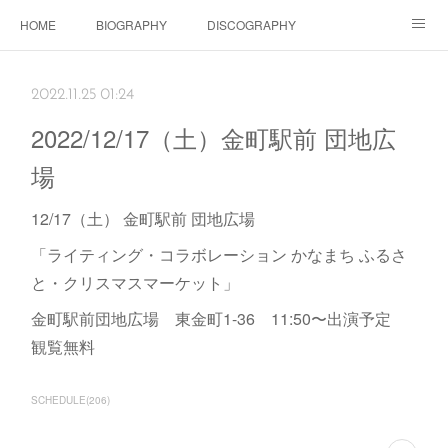
HOME
BIOGRAPHY
DISCOGRAPHY
Dolls SHOP
CONTACT
SCHEDULE
Instagram
2022.11.25 01:24
Schedule Instagram
Movies
2022/12/17（土）金町駅前 団地広
場
12/17（土） 金町駅前 団地広場
「ライティング・コラボレーション かなまち ふるさ
と・クリスマスマーケット」
金町駅前団地広場 東金町1-36 11:50〜出演予定
観覧無料
SCHEDULE
(
206
)