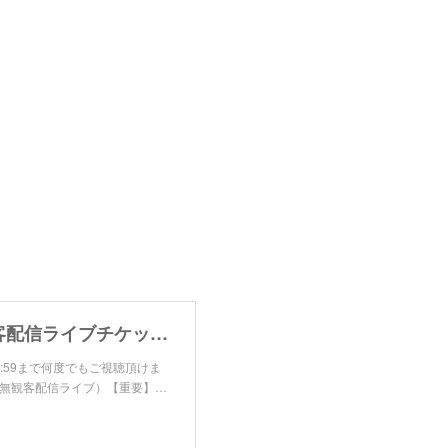
2021/5/29（土）「Tokyo Funky Dolls SHOW」無観客配信ライブチケット | Faces Music Official Shop powered by BASE
曜日 23:59まで何度でもご視聴頂けま
信（無観客配信ライブ）【重要】…