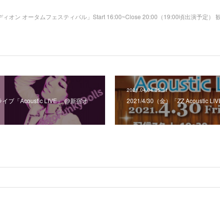
ミディオン オータムフェスティバル」Start 16:00~Close 20:00（19:00頃出演
2021.04.04 05:31
イブ「Acoustic LIVE」 @新宿オ
2021/4/30（金）「ZZ Acoustic LI