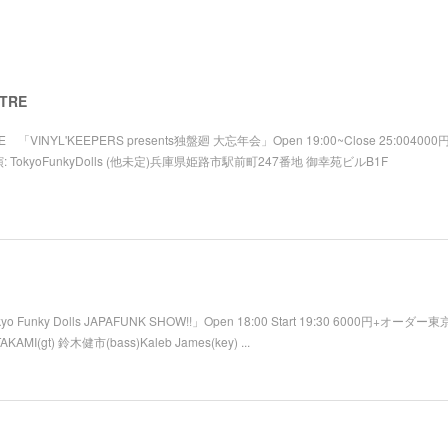
ATRE
E 「VINYL'KEEPERS presents独盤廻 大忘年会」Open 19:00~Close 25:004000円(
 TokyoFunkyDolls (他未定)兵庫県姫路市駅前町247番地 御幸苑ビルB1F
yo Funky Dolls JAPAFUNK SHOW!!」Open 18:00 Start 19:30 6000円
TAKAMI(gt) 鈴木健市(bass)Kaleb James(key) ...