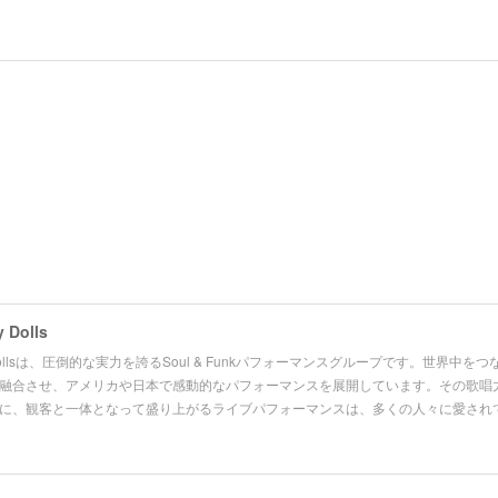
 Dolls
ky Dollsは、圧倒的な実力を誇るSoul & Funkパフォーマンスグループです。世界中
融合させ、アメリカや日本で感動的なパフォーマンスを展開しています。その歌唱
に、観客と一体となって盛り上がるライブパフォーマンスは、多くの人々に愛され