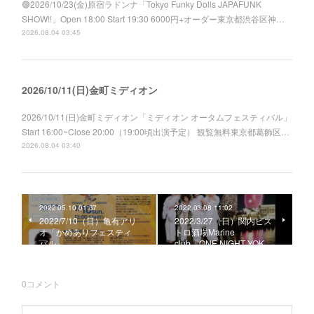
🟣2026/10/23(金)原宿ラドンナ「Tokyo Funky Dolls JAPAFUNK
SHOW!!」Open 18:00 Start 19:30 6000円+オーダー東京都渋谷区神…
2026.08.04 03:45
2026/10/11(日)金町ミディオン
2026/10/11(日)金町ミディオン「ミディオン オータムフェスティバル」
Start 16:00~Close 20:00（19:00頃出演予定） 観覧無料東京都葛飾区…
2026.08.04 03:40
2022.05.10 01:37
2022.03.08 11:02
2022/7/10（日）亀有アリ
2022/3/27（日）関内ビス
オ「かめありフェスティ
トロ酒場Marine
バル」
club「ONE NIGHT YOK…
0
コメント