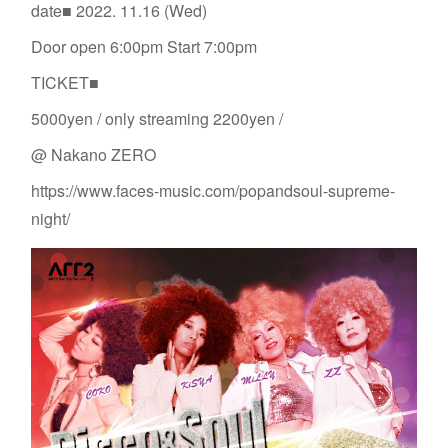
date■ 2022. 11.16 (Wed)
Door open 6:00pm Start 7:00pm
TICKET■
5000yen / only streaming 2200yen /
@ Nakano ZERO
https://www.faces-music.com/popandsoul-supreme-
night/