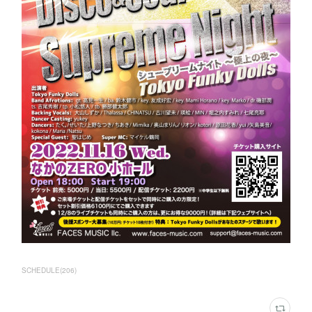
SCHEDULE
(
206
)