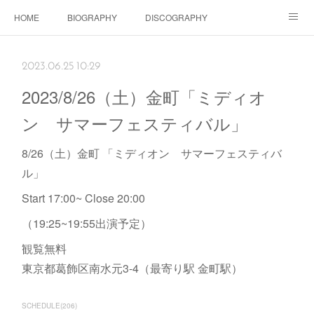
HOME
BIOGRAPHY
DISCOGRAPHY
Dolls SHOP
CONTACT
SCHEDULE
Instagram
2023.06.25 10:29
Schedule Instagram
Movies
2023/8/26（土）金町「ミディオ
ン サマーフェスティバル」
8/26（土）金町 「ミディオン サマーフェスティバ
ル」
Start 17:00~ Close 20:00
（19:25~19:55出演予定）
観覧無料
東京都葛飾区南水元3-4（最寄り駅 金町駅）
SCHEDULE
(
206
)