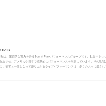
 Dolls
ky Dollsは、圧倒的な実力を誇るSoul & Funkパフォーマンスグループです。世界中
融合させ、アメリカや日本で感動的なパフォーマンスを展開しています。その歌唱
に、観客と一体となって盛り上がるライブパフォーマンスは、多くの人々に愛され