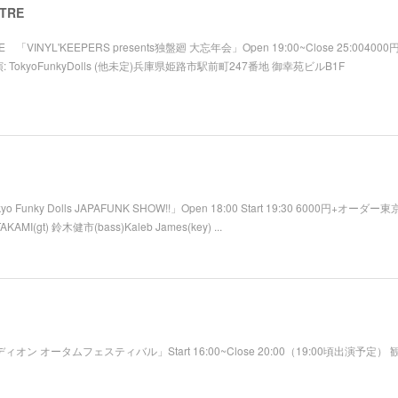
ATRE
E 「VINYL'KEEPERS presents独盤廻 大忘年会」Open 19:00~Close 25:004000円(
 TokyoFunkyDolls (他未定)兵庫県姫路市駅前町247番地 御幸苑ビルB1F
yo Funky Dolls JAPAFUNK SHOW!!」Open 18:00 Start 19:30 6000円
TAKAMI(gt) 鈴木健市(bass)Kaleb James(key) ...
ミディオン オータムフェスティバル」Start 16:00~Close 20:00（19:00頃出演