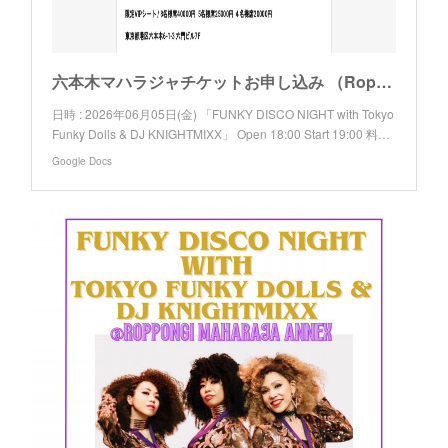
六本木マハラジャチケットお申し込み （Roppongi MAHARAJA Ticket Application Form）
日時 : 2026年06月05日(金) 「FUNKY DISCO NIGHT with Tokyo
Funky Dolls & DJ KNIGHTMIXX」 Open 18:00 Start 19:00 料…
Google Docs