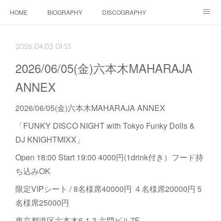
HOME
BIOGRAPHY
DISCOGRAPHY
Dolls SHOP
CONTACT
SCHEDULE
Instagram
2026.04.03 01:53
Schedule Instagram
Movies
2026/06/05(金)六本木MAHARAJA
ANNEX
2026/06/05(金)六本木MAHARAJA ANNEX
「FUNKY DISCO NIGHT with Tokyo Funky Dolls &
DJ KNIGHTMIXX」
Open 18:00 Start 19:00 4000円(1drink付き）フード持
ち込みOK
限定VIPシート / 8名様席40000円 ４名様席20000円 5
名様席25000円
東京都港区六本木6-1-3 六門ビル7F