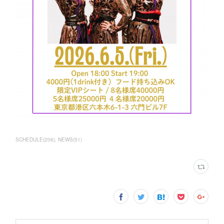
SCHEDULE
(
206
)
NEWS
(
51
)