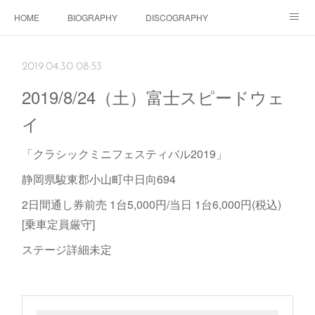
HOME
BIOGRAPHY
DISCOGRAPHY
Dolls SHOP
CONTACT
SCHEDULE
Instagram
2019.04.30 08:53
Schedule Instagram
Movies
2019/8/24（土）富士スピードウェ
イ
「クラシックミニフェスティバル2019」
静岡県駿東郡小山町中日向694
2日間通し券前売 1台5,000円/当日 1台6,000円(税込)
[乗車定員厳守]
ステージ詳細未定