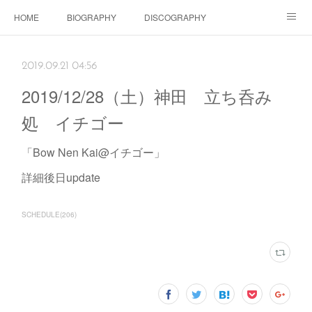
HOME
BIOGRAPHY
DISCOGRAPHY
Dolls SHOP
CONTACT
SCHEDULE
Instagram
2019.09.21 04:56
Schedule Instagram
Movies
2019/12/28（土）神田 立ち呑み
処 イチゴー
「Bow Nen Kai@イチゴー」
詳細後日update
SCHEDULE
(
206
)