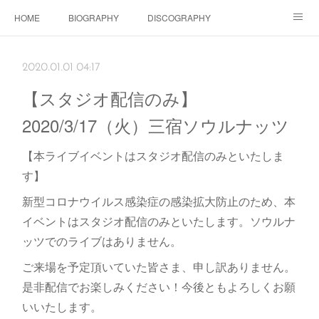
HOME
BIOGRAPHY
DISCOGRAPHY
Dolls SHOP
CONTACT
SCHEDULE
Instagram
2020.01.01 04:17
Schedule Instagram
Movies
【スタジオ配信のみ】
2020/3/17（火）三宿ソウルナッツ
【本ライブイベントはスタジオ配信のみといたしま
す】
新型コロナウイルス感染症の感染拡大防止のため、本
イベントはスタジオ配信のみといたします。ソウルナ
ッツでのライブはありません。
ご来場を予定頂いていた皆さま、申し訳ありません。
是非配信でお楽しみください！今後ともよろしくお願
いいたします。