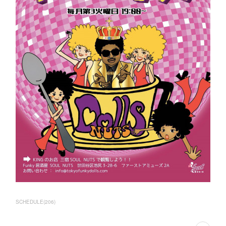
SCHEDULE
(
206
)