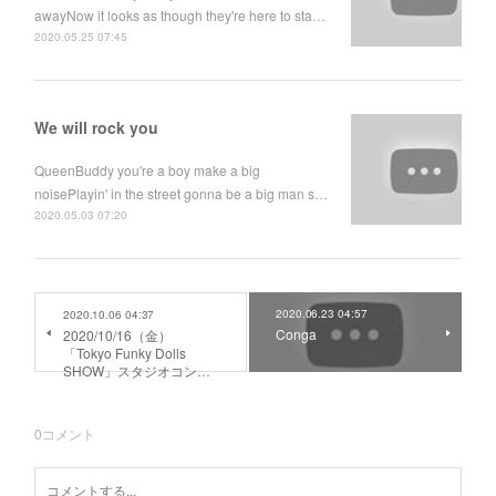
awayNow it looks as though they're here to sta…
2020.05.25 07:45
We will rock you
QueenBuddy you're a boy make a big
noisePlayin' in the street gonna be a big man s…
2020.05.03 07:20
2020.06.23 04:57
2020.10.06 04:37
Conga
2020/10/16（金）
「Tokyo Funky Dolls
SHOW」スタジオコン…
0
コメント