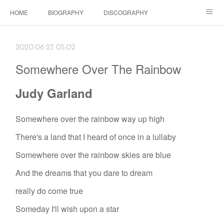
HOME
BIOGRAPHY
DISCOGRAPHY
Dolls SHOP
CONTACT
SCHEDULE
Instagram
2020.06.23 05:02
Schedule Instagram
Movies
Somewhere Over The Rainbow
Judy Garland
Somewhere over the rainbow way up high
There's a land that I heard of once in a lullaby
Somewhere over the rainbow skies are blue
And the dreams that you dare to dream
really do come true
Someday I'll wish upon a star