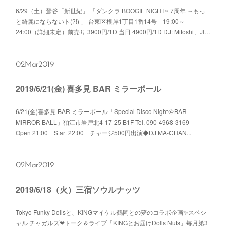
6/29（土）鶯谷「新世紀」 「ダンクラ BOOGIE NIGHT~ 7周年 ～もっ
と綺麗にならないト(?!) 」 台東区根岸1丁目1番14号 19:00～
24:00（詳細未定）前売り 3900円/1D 当日 4900円/1D DJ: Mitoshi、JI…
02
Mar
2019
2019/6/21(金) 喜多見 BAR ミラーボール
6/21(金)喜多見 BAR ミラーボール「Special Disco Night＠BAR
MIRROR BALL」狛江市岩戸北4-17-25 B1F Tel. 090-4968-3169
Open 21:00 Start 22:00 チャージ500円出演◆DJ MA-CHAN...
02
Mar
2019
2019/6/18（火）三宿ソウルナッツ
Tokyo Funky Dollsと、KINGマイケル鶴岡との夢のコラボ企画✨スペシ
ャル チャガルズ❤︎トーク＆ライブ「KINGとお届けDolls Nuts」毎月第3