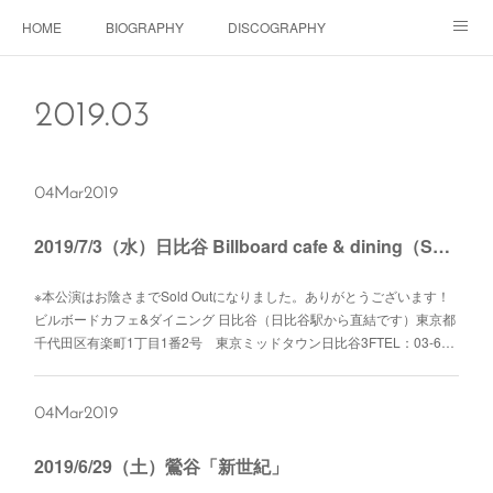
HOME
BIOGRAPHY
DISCOGRAPHY
Dolls SHOP
CONTACT
SCHEDULE
Instagram
2019
.
03
Schedule Instagram
Movies
04
Mar
2019
2019/7/3（水）日比谷 Billboard cafe & dining（Sold outになりました）
※本公演はお陰さまでSold Outになりました。ありがとうございます！
ビルボードカフェ&ダイニング 日比谷（日比谷駅から直結です）東京都
千代田区有楽町1丁目1番2号 東京ミッドタウン日比谷3FTEL：03-6…
04
Mar
2019
2019/6/29（土）鶯谷「新世紀」