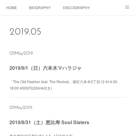
HOME
BIOGRAPHY
DISCOGRAPHY
Dolls SHOP
CONTACT
SCHEDULE
Instagram
2019
.
05
Schedule Instagram
Movies
05
May
2019
2019/9/1（日）六本木マハラジャ
「The Old Fashion feat. The Revival」港区六本木3丁目12-614:30-
18:00 4000円(2drink付き)
01
May
2019
2019/8/31（土）恵比寿 Soul Sisters
東京都渋谷区惠比寿1-4-5 1F詳細未定