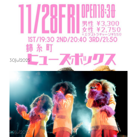
30
Jul
2025
2025/12/20(土)姫路hoptheatre
2025/12/20(土)姫路hoptheatre 「VINYL'KEEPERS presents独盤廻
3rd 2025 end-year party」Open 19:00 Close 25:00 3500円(1 Drink付
き)(当日アフロの方500円OFF)出演: Toky...
30
Jul
2025