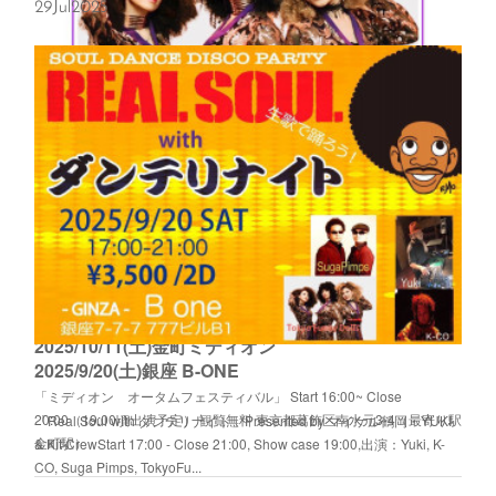
29
Jul
2025
2025/10/19(日)銀座PLUM
2025/10/19(日)銀座PLUM「SOUL BAR TRAIN 〜ソウルバー集結〜」
Start 15:00 - Close 21:00出演：TokyoFunkyDolls,Suga
Pimps,Cook,Bro.KORN5000円(2Drinks付き) / 39歳以下特別優...
2025/10/11(土)金町ミディオン
2025/9/20(土)銀座 B-ONE
「ミディオン オータムフェスティバル」 Start 16:00~ Close
20:00（19:00頃出演予定） 観覧無料 東京都葛飾区南水元3-4（最寄り駅
「Real Soul with ダンテリナイト」Presented by マイケル鶴岡・YUKI
金町駅）
& Kit CrewStart 17:00 - Close 21:00, Show case 19:00,出演：Yuki, K-
CO, Suga Pimps, TokyoFu...