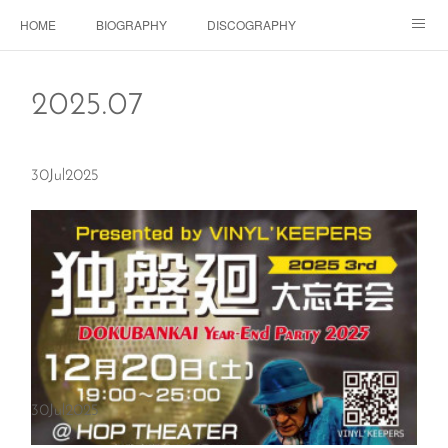
HOME
BIOGRAPHY
DISCOGRAPHY
Dolls SHOP
CONTACT
SCHEDULE
Instagram
2025
.
07
Schedule Instagram
Movies
30
Jul
2025
30
Jul
2025