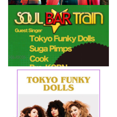
2025/11/28(金)錦糸町 Live Houseヒューズボックス
「Tokyo Funky Dolls SHOW with DJ HARUKI」Open 18:30~22:45 (3ス
テージ)1st. 19:30-20:05 / 2nd. 20:40-21:15 / 3rd. 21:50-22:25男性3850
円 /女性3300円（Exチャージ...
30
Jul
2025
2025/11/23(日) 原宿ラドンナ
The Next Tokyo Funky Dolls SHOW2025/11/23(日) ラドンナ原宿!!!
「Tokyo Funky Dolls SHOW with The Band Afrotions」Open 18:00
Start 19:30 前売6000円/当日6500円...